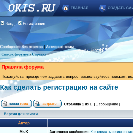
ГЛАВНАЯ
СОЗДАТЬ СА
Вход
Регистрация
Сообщения без ответов
|
Активные темы
Список форумов
»
Справка
Правила форума
Пожалуйста, прежде чем задавать вопрос, воспользуйтесь поиском, во
Как сделать регистрацию на сайте
Страница
1
из
1
[ 1 сообщение ]
Версия для печати
Автор
Mr. K
Заголовок сообщения:
Как сделать регистрацию