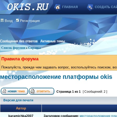
ГЛАВНАЯ
СОЗДАТЬ СА
Вход
Регистрация
Сообщения без ответов
|
Активные темы
Список форумов
»
Справка
Правила форума
Пожалуйста, прежде чем задавать вопрос, воспользуйтесь поиском, во
месторасположение платформы okis
Страница
1
из
1
[ Сообщений: 2 ]
Версия для печати
Автор
karamichka2007
Заголовок сообщения:
месторасположение пла