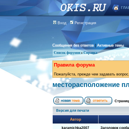
ГЛА
Вход
Регистрация
Сообщения без ответов
|
Активные темы
Список форумов
»
Справка
Правила форума
Пожалуйста, прежде чем задавать вопрос,
месторасположение п
Страни
Версия для печати
Автор
karamichka2007
Заголовок сооб