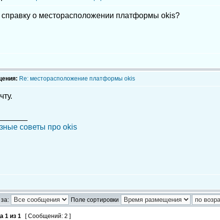
ь справку о месторасположении платформы okis?
щения:
Re: месторасположение платформы okis
чту.
_______
зные советы про okis
за:
Поле сортировки
ца
1
из
1
[ Сообщений: 2 ]