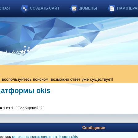
ВНАЯ
СОЗДАТЬ САЙТ
ДОМЕНЫ
ПАРТНЕРА
 воспользуйтесь поиском, возможно ответ уже существует!
латформы okis
ца
1
из
1
[ Сообщений: 2 ]
Сообщение
щения:
месторасположение платформы okis