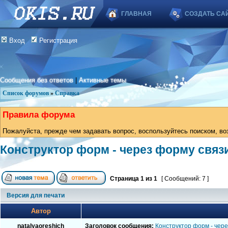
ГЛАВНАЯ
СОЗДАТЬ СА
Вход
Регистрация
Сообщения без ответов
|
Активные темы
Список форумов
»
Справка
Правила форума
Пожалуйста, прежде чем задавать вопрос, воспользуйтесь поиском, во
Конструктор форм - через форму связ
Страница
1
из
1
[ Сообщений: 7 ]
Версия для печати
Автор
natalyaoreshich
Заголовок сообщения:
Конструктор форм - чере