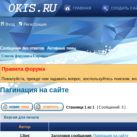
ГЛАВНАЯ
СОЗДАТЬ СА
Вход
Регистрация
Сообщения без ответов
|
Активные темы
Список форумов
»
Справка
Правила форума
Пожалуйста, прежде чем задавать вопрос, воспользуйтесь поиском, во
Пагинация на сайте
Страница
1
из
1
[ Сообщений: 3 ]
Версия для печати
Автор
13bnj
Заголовок сообщения:
Пагинация на сайте