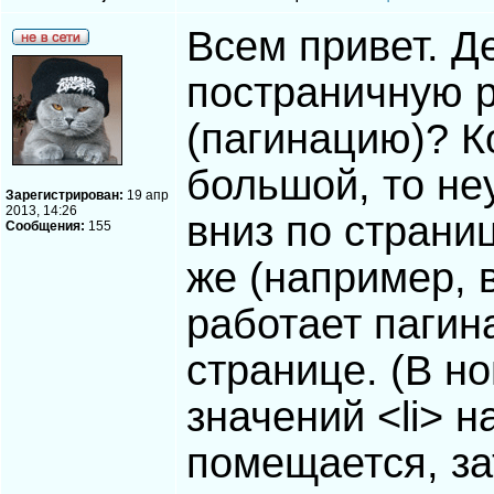
Всем привет. Д
постраничную р
(пагинацию)? К
большой, то не
Зарегистрирован:
19 апр
2013, 14:26
вниз по страни
Сообщения:
155
же (например, 
работает пагин
странице. (В н
значений <li> н
помещается, за