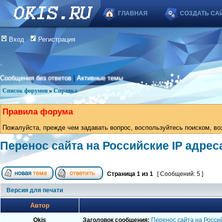
ГЛАВНАЯ
СОЗДАТЬ СА
Вход
Регистрация
Сообщения без ответов
|
Активные темы
Список форумов
»
Справка
Правила форума
Пожалуйста, прежде чем задавать вопрос, воспользуйтесь поиском, во
Перенос сайта на Российские IP адрес
Страница
1
из
1
[ Сообщений: 5 ]
Версия для печати
Автор
Okis
Заголовок сообщения:
Перенос сайта на Россий