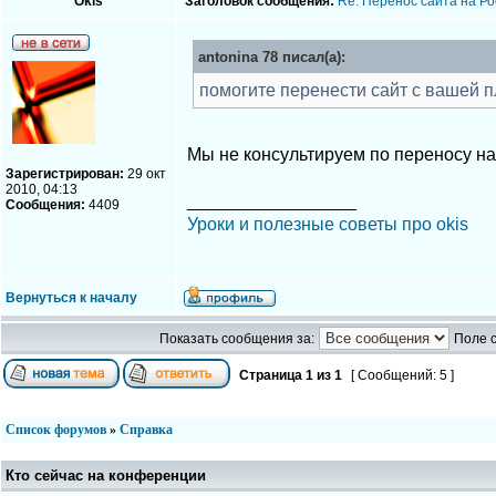
Okis
Заголовок сообщения:
Re: Перенос сайта на Ро
antonina 78 писал(а):
помогите перенести сайт с вашей 
Мы не консультируем по переносу н
Зарегистрирован:
29 окт
2010, 04:13
_________________
Сообщения:
4409
Уроки и полезные советы про okis
Вернуться к началу
Показать сообщения за:
Поле 
Страница
1
из
1
[ Сообщений: 5 ]
Список форумов
»
Справка
Кто сейчас на конференции