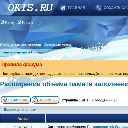
ГЛАВНАЯ
СОЗДАТЬ СА
Вход
Регистрация
Сообщения без ответов
|
Активные темы
Список форумов
»
Справка
Правила форума
Пожалуйста, прежде чем задавать вопрос, воспользуйтесь поиском, во
Расширение объёма памяти заполнени
Страница
1
из
1
[ Сообщений: 2 ]
Версия для печати
Автор
minaevantx
Заголовок сообщения:
Расширение объёма пам