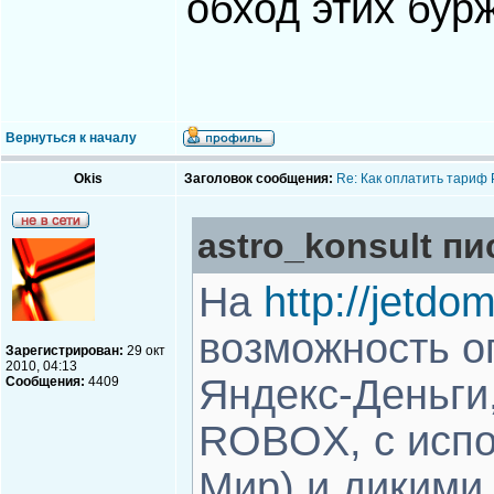
обход этих бур
Вернуться к началу
Okis
Заголовок сообщения:
Re: Как оплатить тариф
astro_konsult пи
На
http://jetdom
возможность о
Зарегистрирован:
29 окт
2010, 04:13
Яндекс-Деньги,
Сообщения:
4409
ROBOX, с испо
Мир) и дикими