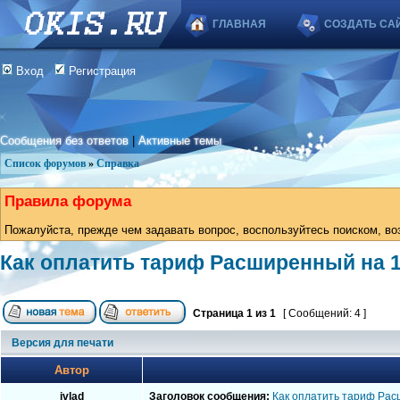
ГЛАВНАЯ
СОЗДАТЬ СА
Вход
Регистрация
Сообщения без ответов
|
Активные темы
Список форумов
»
Справка
Правила форума
Пожалуйста, прежде чем задавать вопрос, воспользуйтесь поиском, во
Как оплатить тариф Расширенный на 
Страница
1
из
1
[ Сообщений: 4 ]
Версия для печати
Автор
jvlad
Заголовок сообщения:
Как оплатить тариф Рас