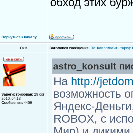
обход этих бур
Вернуться к началу
Okis
Заголовок сообщения:
Re: Как оплатить тариф
astro_konsult пи
На
http://jetdom
возможность о
Зарегистрирован:
29 окт
2010, 04:13
Яндекс-Деньги,
Сообщения:
4409
ROBOX, с испо
Мир) и дикими