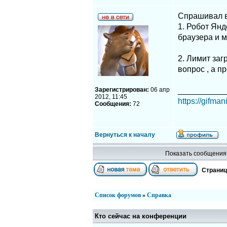
Спрашивал в 
1. Робот Янд
браузера и м
2. Лимит заг
вопрос , а п
Зарегистрирован:
06 апр
__________
2012, 11:45
https://gifman
Сообщения:
72
Вернуться к началу
Показать сообщения 
Страни
Список форумов
»
Справка
Кто сейчас на конференции