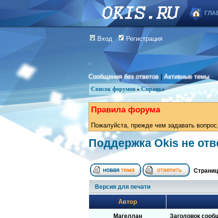
ГЛА
Вход
Регистрация
Сообщения без ответов
|
Активные темы
Список форумов
»
Справка
Правила форума
Пожалуйста, прежде чем задавать вопрос,
Поддержка Okis не отв
Страни
Версия для печати
Автор
Магеллан
Заголовок сооб