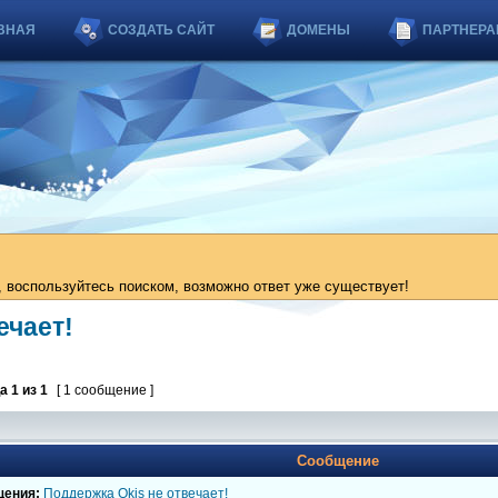
ВНАЯ
СОЗДАТЬ САЙТ
ДОМЕНЫ
ПАРТНЕРА
 воспользуйтесь поиском, возможно ответ уже существует!
ечает!
ца
1
из
1
[ 1 сообщение ]
Сообщение
щения:
Поддержка Okis не отвечает!