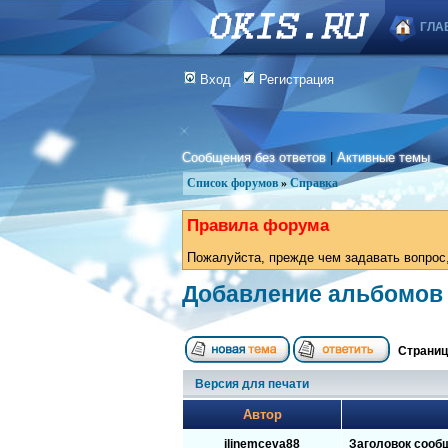
ГЛА
Вход
Регистрация
Сообщения без ответов
|
Активные темы
Список форумов
»
Справка
Правила форума
Пожалуйста, прежде чем задавать вопрос,
Добавление альбомов
Страни
Версия для печати
Автор
jljnemceva88
Заголовок сооб