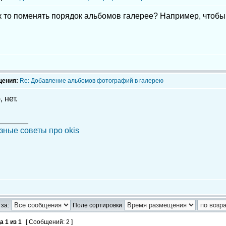
к то поменять порядок альбомов галерее? Например, чтобы
щения:
Re: Добавление альбомов фотографий в галерею
 нет.
_______
зные советы про okis
за:
Поле сортировки
ца
1
из
1
[ Сообщений: 2 ]