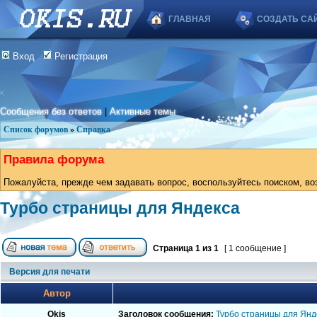
ГЛАВНАЯ
СОЗДАТЬ СА
Вход
Регистрация
Сообщения без ответов
|
Активные темы
Список форумов
»
Справка
Правила форума
Пожалуйста, прежде чем задавать вопрос, воспользуйтесь поиском, во
Турбо страницы для Яндекса
Страница
1
из
1
[ 1 сообщение ]
Версия для печати
Автор
Okis
Заголовок сообщения:
Турбо страницы для Янд