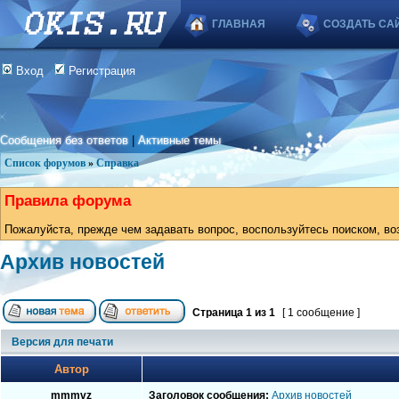
ГЛАВНАЯ
СОЗДАТЬ СА
Вход
Регистрация
Сообщения без ответов
|
Активные темы
Список форумов
»
Справка
Правила форума
Пожалуйста, прежде чем задавать вопрос, воспользуйтесь поиском, во
Архив новостей
Страница
1
из
1
[ 1 сообщение ]
Версия для печати
Автор
mmmvz
Заголовок сообщения:
Архив новостей