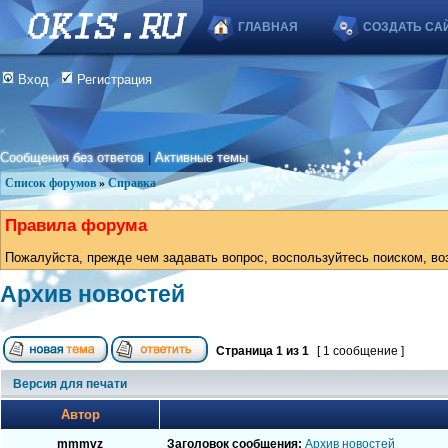
ГЛАВНАЯ
СОЗДАТЬ СА
Вход
Регистрация
Сообщения без ответов
|
Активные темы
Список форумов
»
Справка
Правила форума
Пожалуйста, прежде чем задавать вопрос, воспользуйтесь поиском, во
Архив новостей
Страница
1
из
1
[ 1 сообщение ]
Версия для печати
Автор
mmmvz
Заголовок сообщения:
Архив новостей