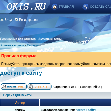
ГЛАВНАЯ
СОЗДАТЬ СА
Вход
Регистрация
Сообщения без ответов
|
Активные темы
Список форумов
»
Справка
Правила форума
Пожалуйста, прежде чем задавать вопрос, воспользуйтесь поиском, во
доступ к сайту
Страница
1
из
1
[ Сообщений: 3 ]
Версия для печати
Автор
andrew
Заголовок сообщения:
доступ к сайту