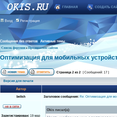
ГЛАВНАЯ
СОЗДАТЬ СА
Вход
Регистрация
Сообщения без ответов
|
Активные темы
Список форумов
»
Продвижение сайтов
Оптимизация для мобильных устройс
Страница
2
из
2
[ Сообщений: 17 ]
Версия для печати
Автор
belish
Заголовок сообщения:
Re: Оптимизация для мо
Okis писал(а):
Зарегистрирован:
19 мар