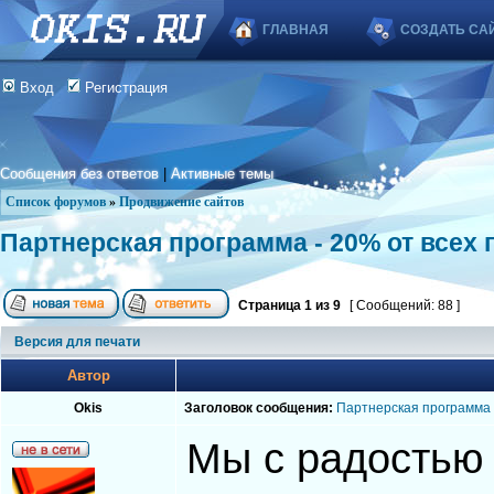
ГЛАВНАЯ
СОЗДАТЬ СА
Вход
Регистрация
Сообщения без ответов
|
Активные темы
Список форумов
»
Продвижение сайтов
Партнерская программа - 20% от всех
Страница
1
из
9
[ Сообщений: 88 ]
Версия для печати
Автор
Okis
Заголовок сообщения:
Партнерская программа 
Мы с радостью 