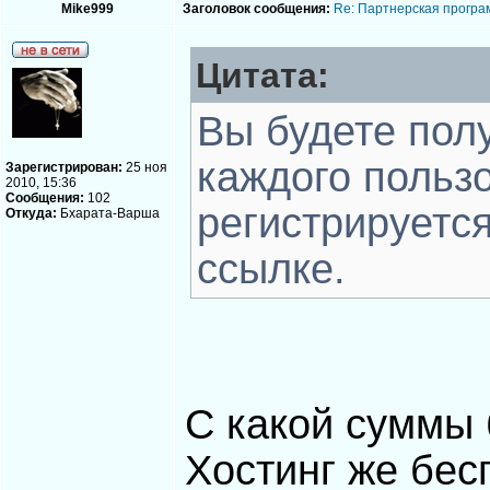
Mike999
Заголовок сообщения:
Re: Партнерская програ
Цитата:
Вы будете пол
каждого польз
Зарегистрирован:
25 ноя
2010, 15:36
Сообщения:
102
регистрируетс
Откуда:
Бхарата-Варша
ссылке.
С какой суммы 
Хостинг же бе