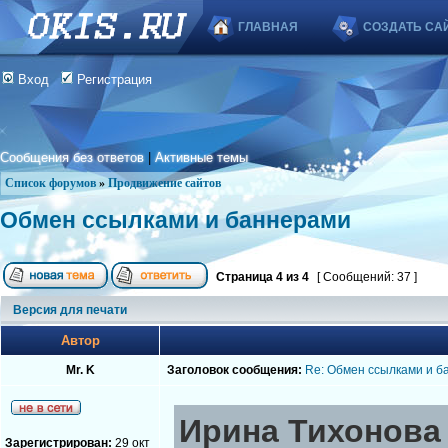
ГЛАВНАЯ
СОЗДАТЬ СА
Вход
Регистрация
Сообщения без ответов
|
Активные темы
Список форумов
»
Продвижение сайтов
Обмен ссылками и баннерами
Страница
4
из
4
[ Сообщений: 37 ]
Версия для печати
Автор
Mr. K
Заголовок сообщения:
Re: Обмен ссылками и б
Ирина Тихонова 
Зарегистрирован:
29 окт