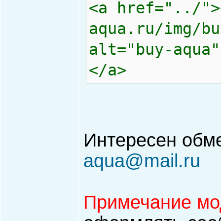
<a href="../">
aqua.ru/img/bu
alt="buy-aqua"
</a>
Интересен обм
aqua@mail.ru
Примечание мо