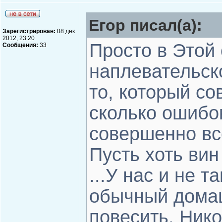
Егор писал(а):
Зарегистрирован:
08 дек
2012, 23:20
Просто в Этой 
Сообщения:
33
наплевательск
то, который со
сколько ошибо
совершенно всё
Пусть хоть вин 
...У нас и не т
обычный домаш
повесить. Нико