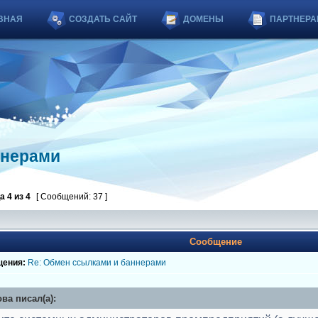
ВНАЯ
СОЗДАТЬ САЙТ
ДОМЕНЫ
ПАРТНЕРА
ннерами
ца
4
из
4
[ Сообщений: 37 ]
Сообщение
щения:
Re: Обмен ссылками и баннерами
ва писал(а):