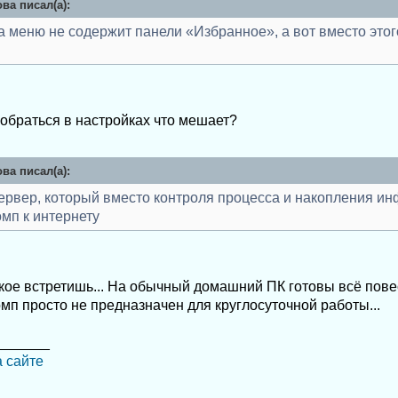
ва писал(а):
ка меню не содержит панели «Избранное», а вот вместо это
зобраться в настройках что мешает?
ва писал(а):
сервер, который вместо контроля процесса и накопления и
мп к интернету
акое встретишь... На обычный домашний ПК готовы всё повес
п просто не предназначен для круглосуточной работы...
_______
а сайте