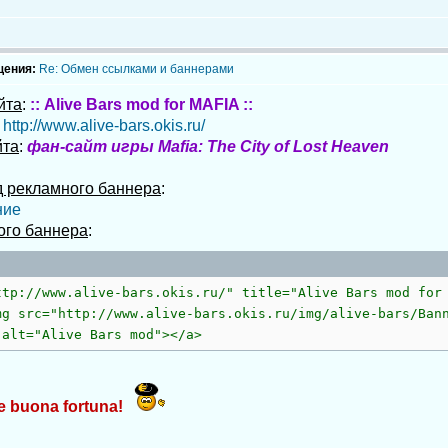
щения:
Re: Обмен ссылками и баннерами
йта
:
:: Alive Bars mod for MAFIA ::
:
http://www.alive-bars.okis.ru/
йта
:
фан-сайт игры Mafia: The City of Lost Heaven
 рекламного баннера
:
ого баннера
:
ttp://www.alive-bars.okis.ru/" title="Alive Bars mod for
mg src="http://www.alive-bars.okis.ru/img/alive-bars/Ban
 alt="Alive Bars mod"></a>
 e buona fortuna!