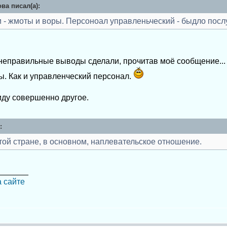
ва писал(а):
 - жмоты и воры. Персоноал управленьческий - быдло посл
неправильные выводы сделали, прочитав моё сообщение... 
ы. Как и управленческий персонал.
иду совершенно другое.
:
той стране, в основном, наплевательское отношение.
_______
а сайте