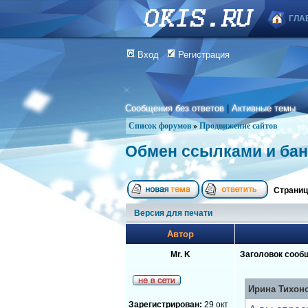
ГЛА
Вход
Регистрация
Сообщения без ответов
|
Активные темы
Список форумов
»
Продвижение сайтов
Обмен ссылками и ба
Страни
Версия для печати
Автор
Mr. K
Заголовок сооб
Ирина Тихоно
Зарегистрирован:
29 окт