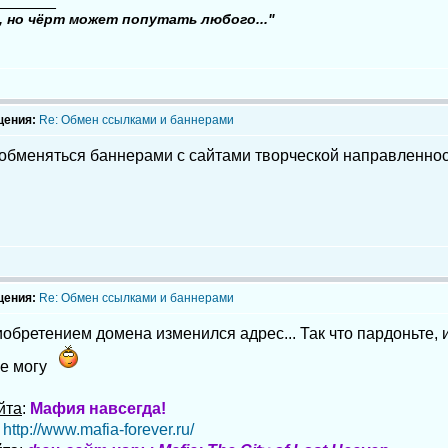
_______
, но чёрт может попутать любого..."
щения:
Re: Обмен ссылками и баннерами
 обменяться баннерами с сайтами творческой направленно
щения:
Re: Обмен ссылками и баннерами
иобретением домена изменился адрес... Так что пардоньте
е могу
йта
:
Мафия навсегда!
:
http://www.mafia-forever.ru/