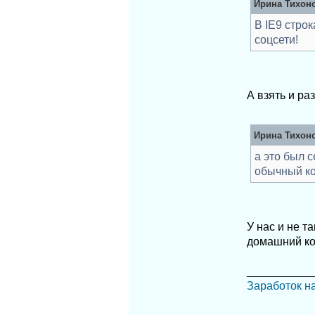
Ирина Тихоно
В IE9 стро
соцсети!
А взять и ра
Ирина Тихоно
а это был 
обычный ко
У нас и не т
домашний ком
__________
Заработок н