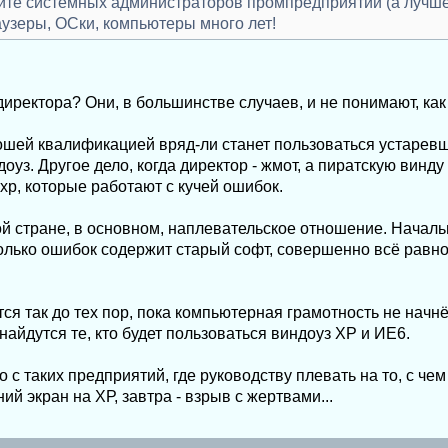
ите системных администраторов промпредприятий (а лучше 
узеры, ОСки, компьютеры много лет!
директора? Они, в большинстве случаев, и не понимают, ка
ошей квалификацией вряд-ли станет пользоваться устарев
доуз. Другое дело, когда директор - жмот, а пиратскую винду
 хр, которые работают с кучей ошибок.
ой стране, в основном, наплевательское отношение. Началь
олько ошибок содержит старый софт, совершенно всё равно,
тся так до тех пор, пока компьютерная грамотность не начнё
 найдутся те, кто будет пользоваться виндоуз ХР и ИЕ6.
 с таких предприятий, где руководству плевать на то, с че
ний экран на ХР, завтра - взрыв с жертвами...