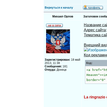
Вернуться к началу
Михаил Орлов
Заголовок сооб
Название са
Адрес сайта
Тематика са
Внешний вид
Код рекламн
Зарегистрирован:
18 май
2013, 11:38
Код:
Сообщения:
181
Откуда:
Донецк
<a href="h
Heaven"><i
border="0"
La ringrazio