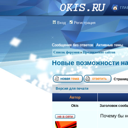
ГЛА
Вход
Регистрация
Сообщения без ответов
|
Активные темы
Список форумов
»
Продвижение сайтов
Новые возможности на
Страни
Версия для печати
Автор
Okis
Заголовок сооб
Почему бы не
__________