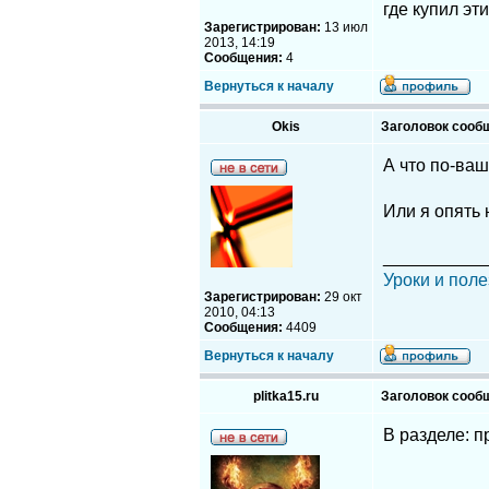
где купил эт
Зарегистрирован:
13 июл
2013, 14:19
Сообщения:
4
Вернуться к началу
Okis
Заголовок сооб
А что по-ва
Или я опять
__________
Уроки и поле
Зарегистрирован:
29 окт
2010, 04:13
Сообщения:
4409
Вернуться к началу
plitka15.ru
Заголовок сооб
В разделе: п
__________