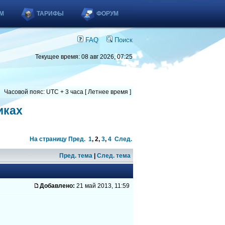
М
ТАРИФЫ
ФОРУМ
FAQ
Поиск
Текущее время: 08 авг 2026, 07:25
Часовой пояс: UTC + 3 часа [ Летнее время ]
иках
На страницу
Пред.
1
,
2
,
3
,
4
След.
Пред. тема
|
След. тема
Добавлено:
21 май 2013, 11:59