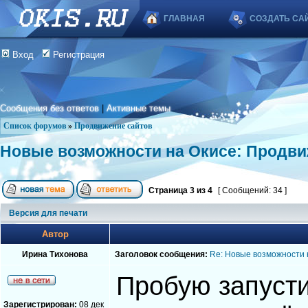
ГЛАВНАЯ
СОЗДАТЬ СА
Вход
Регистрация
Сообщения без ответов
|
Активные темы
Список форумов
»
Продвижение сайтов
Новые возможности на Окисе: Продви
Страница
3
из
4
[ Сообщений: 34 ]
Версия для печати
Автор
Ирина Тихонова
Заголовок сообщения:
Re: Новые возможности 
Пробую запусти
Зарегистрирован:
08 дек