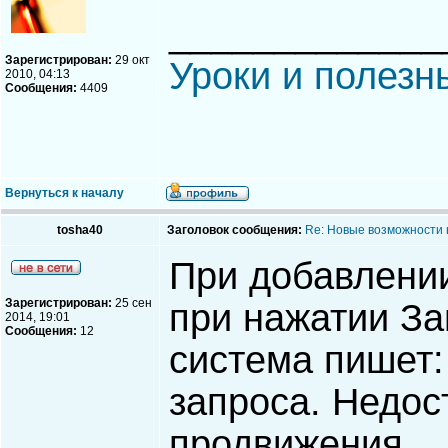
_____________
Зарегистрирован:
29 окт
Уроки и полезн
2010, 04:13
Сообщения:
4409
Вернуться к началу
tosha40
Заголовок сообщения:
Re: Новые возможности 
При добавлении
Зарегистрирован:
25 сен
при нажатии За
2014, 19:01
Сообщения:
12
система пишет
запроса. Недос
продвижения.