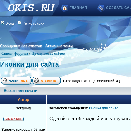
ГЛАВНАЯ
СОЗДАТЬ СА
Вход
Регистрация
Сообщения без ответов
|
Активные темы
Список форумов
»
Продвижение сайтов
Иконки для сайта
Страница
1
из
1
[ Сообщений: 4 ]
Версия для печати
Автор
sergunig
Заголовок сообщения:
Иконки для сайта
Сделайте чтоб каждый мог загрузить 
Зарегистрирован:
03 мар