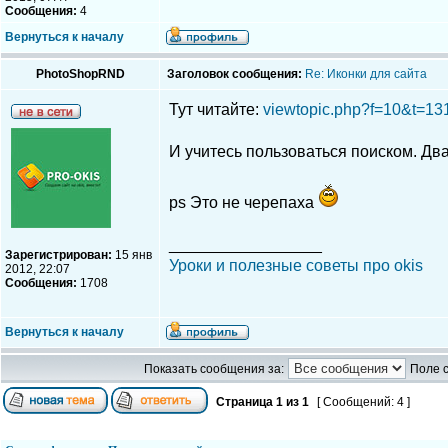
Сообщения:
4
Вернуться к началу
PhotoShopRND
Заголовок сообщения:
Re: Иконки для сайта
Тут читайте:
viewtopic.php?f=10&t=13
И учитесь пользоваться поиском. Два 
ps Это не черепаха
_________________
Зарегистрирован:
15 янв
Уроки и полезные советы про okis
2012, 22:07
Сообщения:
1708
Вернуться к началу
Показать сообщения за:
Поле 
Страница
1
из
1
[ Сообщений: 4 ]