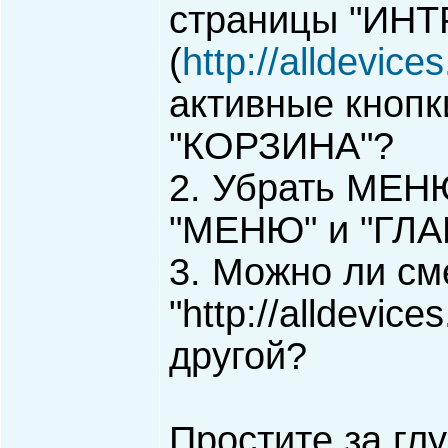
страницы "ИН
(
http://alldevices
активные кноп
"КОРЗИНА"?
2. Убрать МЕНЮ
"МЕНЮ" и "ГЛ
3. Можно ли см
"http://alldevice
другой?
Простите за гл