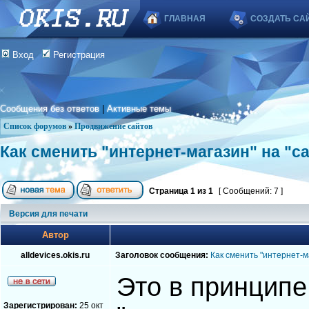
ГЛАВНАЯ
СОЗДАТЬ СА
Вход
Регистрация
Сообщения без ответов
|
Активные темы
Список форумов
»
Продвижение сайтов
Как сменить "интернет-магазин" на "с
Страница
1
из
1
[ Сообщений: 7 ]
Версия для печати
Автор
alldevices.okis.ru
Заголовок сообщения:
Как сменить "интернет-м
Это в принципе
Зарегистрирован:
25 окт