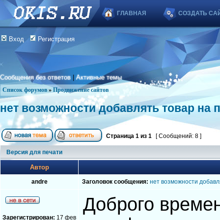
ГЛАВНАЯ
СОЗДАТЬ СА
Вход
Регистрация
Сообщения без ответов
|
Активные темы
Список форумов
»
Продвижение сайтов
нет возможности добавлять товар на 
Страница
1
из
1
[ Сообщений: 8 ]
Версия для печати
Автор
andre
Заголовок сообщения:
нет возможности добавл
Доброго времен
Зарегистрирован:
17 фев