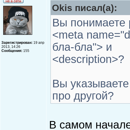
Okis писал(а):
Вы понимаете 
<meta name="de
Зарегистрирован:
19 апр
бла-бла"> и
2013, 14:26
Сообщения:
155
<description>?
Вы указываете 
про другой?
В самом начале