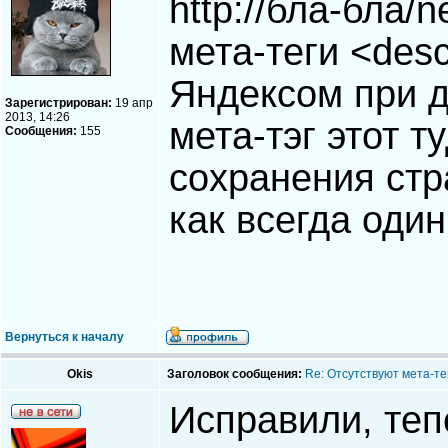
http://бла-бла/
мета-теги <desc
Яндексом при д
Зарегистрирован:
19 апр
2013, 14:26
мета-тэг этот т
Сообщения:
155
сохранения стр
как всегда оди
Вернуться к началу
Okis
Заголовок сообщения:
Re: Отсутствуют мета-тег
Исправили, теп