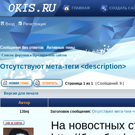
ГЛАВНАЯ
СОЗДАТЬ СА
Вход
Регистрация
Сообщения без ответов
|
Активные темы
Список форумов
»
Продвижение сайтов
Отсутствуют мета-теги <description>
Страница
1
из
1
[ Сообщений: 9 ]
Версия для печати
Автор
13bnj
Заголовок сообщения:
Отсутствуют мета-теги <d
На новостных с