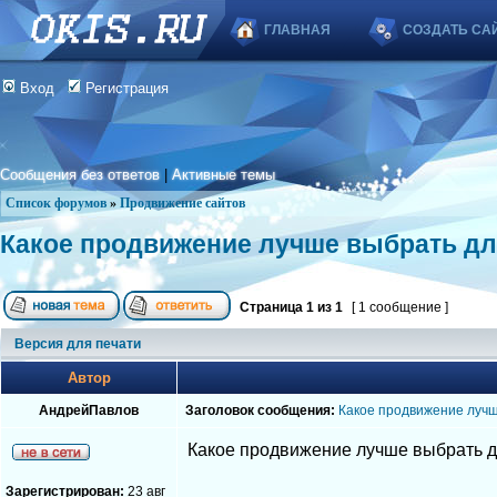
ГЛАВНАЯ
СОЗДАТЬ СА
Вход
Регистрация
Сообщения без ответов
|
Активные темы
Список форумов
»
Продвижение сайтов
Какое продвижение лучше выбрать дл
Страница
1
из
1
[ 1 сообщение ]
Версия для печати
Автор
АндрейПавлов
Заголовок сообщения:
Какое продвижение лучш
Какое продвижение лучше выбрать д
Зарегистрирован:
23 авг