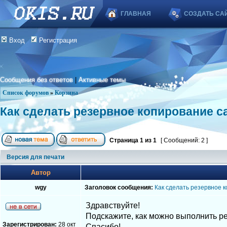
ГЛАВНАЯ
СОЗДАТЬ СА
Вход
Регистрация
Сообщения без ответов
|
Активные темы
Список форумов
»
Корзина
Как сделать резервное копирование с
Страница
1
из
1
[ Сообщений: 2 ]
Версия для печати
Автор
wgy
Заголовок сообщения:
Как сделать резервное 
Здравствуйте!
Подскажите, как можно выполнить р
Зарегистрирован:
28 окт
Спасибо!