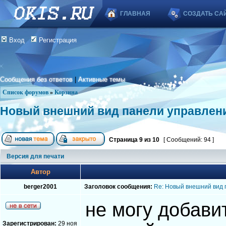
ГЛАВНАЯ
СОЗДАТЬ СА
Вход
Регистрация
Сообщения без ответов
|
Активные темы
Список форумов
»
Корзина
Новый внешний вид панели управлен
Страница
9
из
10
[ Сообщений: 94 ]
Версия для печати
Автор
berger2001
Заголовок сообщения:
Re: Новый внешний вид 
не могу добави
Зарегистрирован:
29 ноя