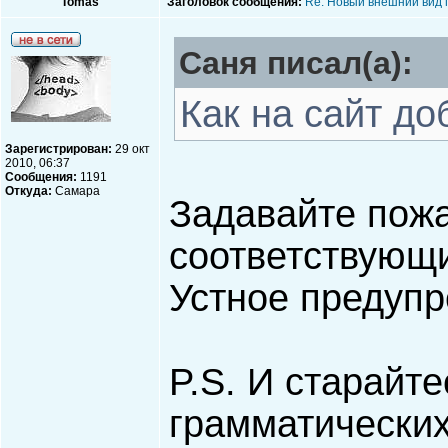
Tomas
Заголовок сообщения:
Re: Новый внешний вид 
Саня писал(а):
Как на сайт до
Зарегистрирован:
29 окт
2010, 06:37
Сообщения:
1191
Откуда:
Самара
Задавайте пожа
соответствующи
Устное предуп
P.S. И старайте
грамматических