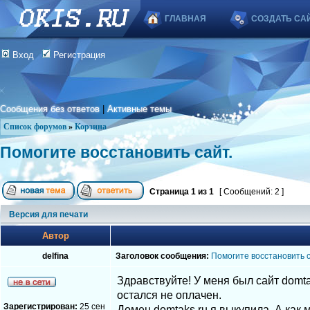
ГЛАВНАЯ
СОЗДАТЬ СА
Вход
Регистрация
Сообщения без ответов
|
Активные темы
Список форумов
»
Корзина
Помогите восстановить сайт.
Страница
1
из
1
[ Сообщений: 2 ]
Версия для печати
Автор
delfina
Заголовок сообщения:
Помогите восстановить с
Здравствуйте! У меня был сайт domtak
остался не оплачен.
Зарегистрирован:
25 сен
Домен domtaks.ru я выкупила. А как 