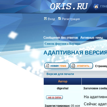
ГЛА
Вход
Регистрация
Сообщения без ответов
|
Активные темы
Список форумов
»
Корзина
АДАПТИВНАЯ ВЕРСИЯ
Страни
Версия для печати
Автор
digeshal
Заголовок сооб
На адаптивн
Сейчас адап
Зарегистрирован:
05 ноя