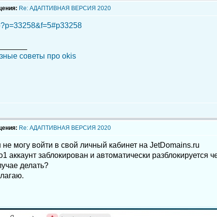
щения:
Re: АДАПТИВНАЯ ВЕРСИЯ 2020
hp?p=33258&f=5#p33258
_______
зные советы про okis
щения:
Re: АДАПТИВНАЯ ВЕРСИЯ 2020
 не могу войти в свой личный кабинет на JetDomains.ru
о1 аккаунт заблокирован и автоматически разблокируется чер
лучае делать?
лагаю.