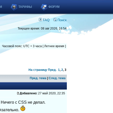
М
ТАРИФЫ
ФОРУМ
FAQ
Поиск
Текущее время: 08 авг 2026, 16:54
Часовой пояс: UTC + 3 часа [ Летнее время ]
На страницу
Пред.
1
,
2
,
3
Пред. тема
|
След. тема
Добавлено:
27 май 2020, 22:35
 Ничего с CSS не делал.
язательно.