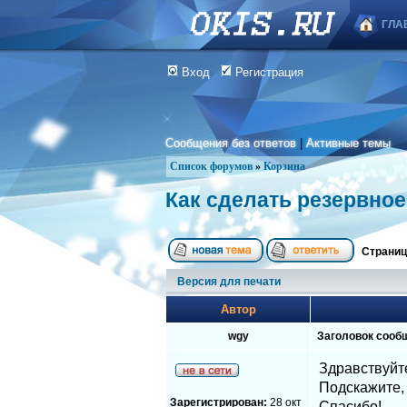
ГЛА
Вход
Регистрация
Сообщения без ответов
|
Активные темы
Список форумов
»
Корзина
Как сделать резервное
Страни
Версия для печати
Автор
wgy
Заголовок сооб
Здравствуйт
Подскажите,
Зарегистрирован:
28 окт
Спасибо!