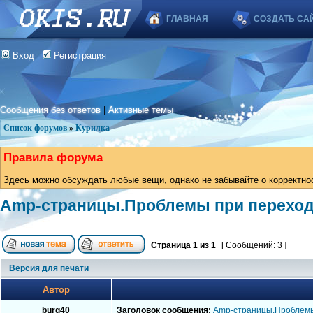
ГЛАВНАЯ
СОЗДАТЬ СА
Вход
Регистрация
Сообщения без ответов
|
Активные темы
Список форумов
»
Курилка
Правила форума
Здесь можно обсуждать любые вещи, однако не забывайте о корректно
Аmp-страницы.Проблемы при переходе
Страница
1
из
1
[ Сообщений: 3 ]
Версия для печати
Автор
burg40
Заголовок сообщения:
Аmp-страницы.Проблемы 