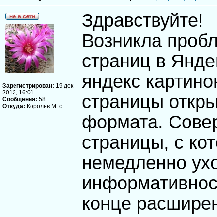
Здравствуйте!
Возникла проб
страниц в Янде
яндекс картино
Зарегистрирован:
19 дек
2012, 16:01
страницы откры
Сообщения:
58
Откуда:
Королев М. о.
формата. Сове
страницы, с ко
немедленно ухо
информативнос
конце расшире