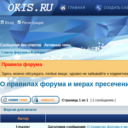
ГЛАВНАЯ
СОЗДАТЬ СА
Вход
Регистрация
Сообщения без ответов
|
Активные темы
Список форумов
»
Курилка
Правила форума
Здесь можно обсуждать любые вещи, однако не забывайте о корректно
О правилах форума и мерах пресечен
Страница
1
из
1
[ 1 сообщение ]
Версия для печати
Автор
f-master
Заголовок сообщения:
О правилах форума и м