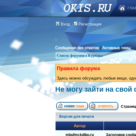
ГЛА
Вход
Регистрация
Сообщения без ответов
|
Активные темы
Список форумов
»
Курилка
Правила форума
Здесь можно обсуждать любые вещи, одна
Не могу зайти на свой 
Страни
Версия для печати
Автор
mbufmckdibo.ru
Заголовок сооб