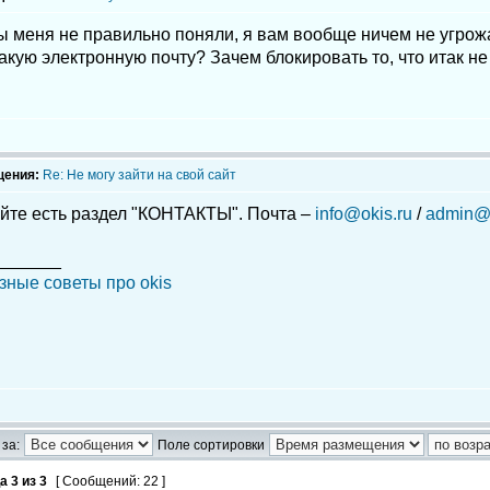
 меня не правильно поняли, я вам вообще ничем не угрожал
 какую электронную почту? Зачем блокировать то, что итак н
щения:
Re: Не могу зайти на свой сайт
йте есть раздел "КОНТАКТЫ". Почта –
info@okis.ru
/
admin@o
_______
зные советы про okis
за:
Поле сортировки
ца
3
из
3
[ Сообщений: 22 ]