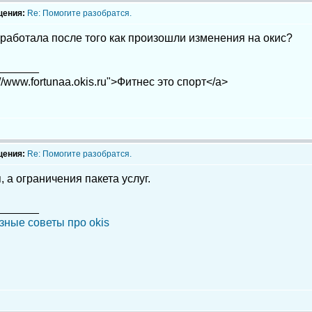
щения:
Re: Помогите разобратся.
работала после того как произошли изменения на окис?
_______
://www.fortunaa.okis.ru">Фитнес это спорт</a>
щения:
Re: Помогите разобратся.
, а ограничения пакета услуг.
_______
зные советы про okis