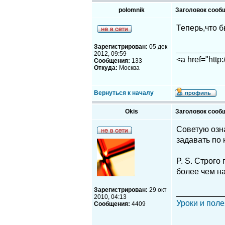
polomnik
Заголовок сооб
Теперь,что б
Зарегистрирован:
05 дек
__________
2012, 09:59
<a href="http
Сообщения:
133
Откуда:
Москва
Вернуться к началу
Okis
Заголовок сооб
Советую озна
задавать по
P. S. Строго
более чем на
Зарегистрирован:
29 окт
__________
2010, 04:13
Уроки и поле
Сообщения:
4409