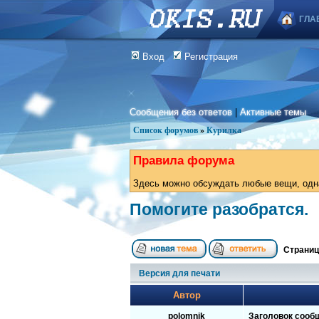
ГЛА
Вход
Регистрация
Сообщения без ответов
|
Активные темы
Список форумов
»
Курилка
Правила форума
Здесь можно обсуждать любые вещи, одна
Помогите разобратся.
Страни
Версия для печати
Автор
polomnik
Заголовок сооб