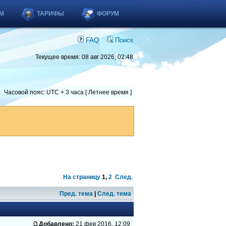
М
ТАРИФЫ
ФОРУМ
FAQ
Поиск
Текущее время: 08 авг 2026, 02:48
Часовой пояс: UTC + 3 часа [ Летнее время ]
На страницу
1
,
2
След.
Пред. тема
|
След. тема
Добавлено:
21 фев 2016, 12:09