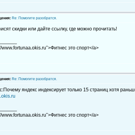
щения:
Re: Помогите разобратся.
ависят скидки или дайте ссылку, где можно прочитать!
_______
://www.fortunaa.okis.ru">Фитнес это спорт</a>
щения:
Re: Помогите разобратся.
с:Почему яндекс индексирует только 15 страниц хотя раньш
okis.ru
_______
://www.fortunaa.okis.ru">Фитнес это спорт</a>