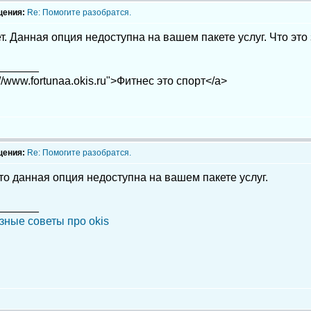
щения:
Re: Помогите разобратся.
т. Данная опция недоступна на вашем пакете услуг. Что это
_______
://www.fortunaa.okis.ru">Фитнес это спорт</a>
щения:
Re: Помогите разобратся.
что данная опция недоступна на вашем пакете услуг.
_______
зные советы про okis