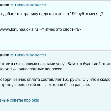
щения:
Re: Помогите разобратся.
ы добавить страницу надо платить по 196 руб. в месяц?
_______
://www.fortunaa.okis.ru">Фитнес это спорт</a>
щения:
Re: Помогите разобратся.
комиться с нашими пакетами услуг. Вам это будет действи
 несколько односложных вопросов.
 говоря, сейчас оплата составляет 161 рубль. С учетом скидо
 треть дешевле той цены, которая была раньше.
_______
зные советы про okis