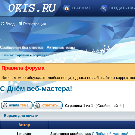
ГЛАВНАЯ
СОЗДАТЬ СА
Вход
Регистрация
Сообщения без ответов
|
Активные темы
Список форумов
»
Курилка
Правила форума
Здесь можно обсуждать любые вещи, однако не забывайте о корректно
С Днём веб-мастера!
Страница
1
из
1
[ Сообщений: 4 ]
Версия для печати
Автор
f-master
Заголовок сообщения:
С Днём веб-мастера!