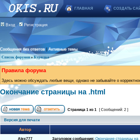
ГЛАВНАЯ
СОЗДАТЬ СА
Вход
Регистрация
Сообщения без ответов
|
Активные темы
Список форумов
»
Курилка
Правила форума
Здесь можно обсуждать любые вещи, однако не забывайте о корректно
Окончание страницы на .html
Страница
1
из
1
[ Сообщений: 2 ]
Версия для печати
Автор
Alex777
Заголовок сообщения:
Окончание страницы на .