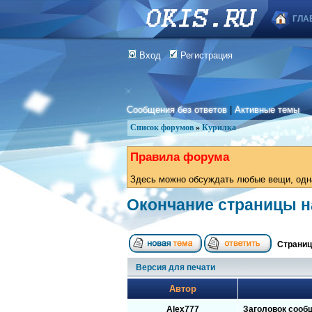
ГЛА
Вход
Регистрация
Сообщения без ответов
|
Активные темы
Список форумов
»
Курилка
Правила форума
Здесь можно обсуждать любые вещи, одна
Окончание страницы на
Страни
Версия для печати
Автор
Alex777
Заголовок сооб