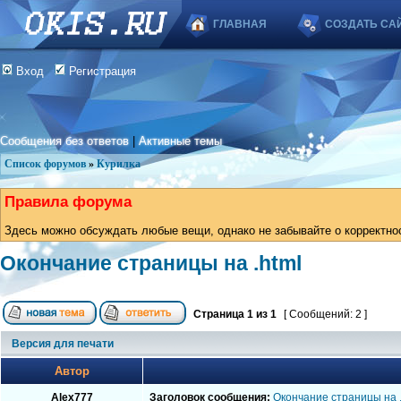
ГЛАВНАЯ
СОЗДАТЬ СА
Вход
Регистрация
Сообщения без ответов
|
Активные темы
Список форумов
»
Курилка
Правила форума
Здесь можно обсуждать любые вещи, однако не забывайте о корректно
Окончание страницы на .html
Страница
1
из
1
[ Сообщений: 2 ]
Версия для печати
Автор
Alex777
Заголовок сообщения:
Окончание страницы на .