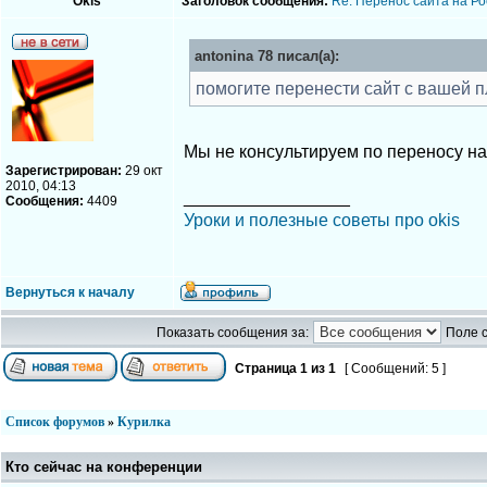
Okis
Заголовок сообщения:
Re: Перенос сайта на Ро
antonina 78 писал(а):
помогите перенести сайт с вашей 
Мы не консультируем по переносу н
Зарегистрирован:
29 окт
2010, 04:13
_________________
Сообщения:
4409
Уроки и полезные советы про okis
Вернуться к началу
Показать сообщения за:
Поле 
Страница
1
из
1
[ Сообщений: 5 ]
Список форумов
»
Курилка
Кто сейчас на конференции