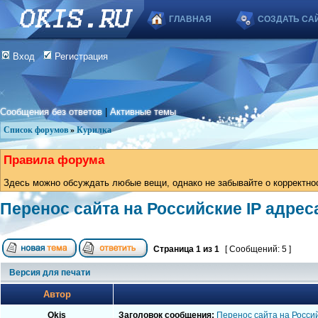
ГЛАВНАЯ
СОЗДАТЬ СА
Вход
Регистрация
Сообщения без ответов
|
Активные темы
Список форумов
»
Курилка
Правила форума
Здесь можно обсуждать любые вещи, однако не забывайте о корректно
Перенос сайта на Российские IP адрес
Страница
1
из
1
[ Сообщений: 5 ]
Версия для печати
Автор
Okis
Заголовок сообщения:
Перенос сайта на Россий