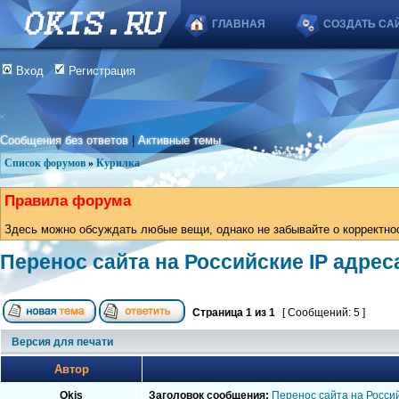
ГЛАВНАЯ
СОЗДАТЬ СА
Вход
Регистрация
Сообщения без ответов
|
Активные темы
Список форумов
»
Курилка
Правила форума
Здесь можно обсуждать любые вещи, однако не забывайте о корректно
Перенос сайта на Российские IP адрес
Страница
1
из
1
[ Сообщений: 5 ]
Версия для печати
Автор
Okis
Заголовок сообщения:
Перенос сайта на Россий