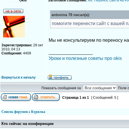
Okis
Заголовок сообщения:
Re: Перенос сайта на Ро
antonina 78 писал(а):
помогите перенести сайт с вашей 
Мы не консультируем по переносу н
Зарегистрирован:
29 окт
2010, 04:13
_________________
Сообщения:
4409
Уроки и полезные советы про okis
Вернуться к началу
Показать сообщения за:
Поле 
Страница
1
из
1
[ Сообщений: 5 ]
Список форумов
»
Курилка
Кто сейчас на конференции