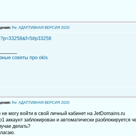
щения:
Re: АДАПТИВНАЯ ВЕРСИЯ 2020
hp?p=33258&f=5#p33258
_______
зные советы про okis
щения:
Re: АДАПТИВНАЯ ВЕРСИЯ 2020
 не могу войти в свой личный кабинет на JetDomains.ru
о1 аккаунт заблокирован и автоматически разблокируется чер
лучае делать?
лагаю.