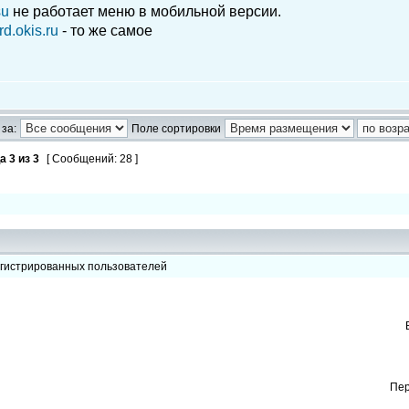
su
не работает меню в мобильной версии.
d.okis.ru
- то же самое
за:
Поле сортировки
ца
3
из
3
[ Сообщений: 28 ]
егистрированных пользователей
Пер