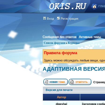
ГЛА
Вход
Регистрация
Сообщения без ответов
|
Активные темы
Список форумов
»
Курилка
Правила форума
Здесь можно обсуждать любые вещи, одна
АДАПТИВНАЯ ВЕРСИЯ
Страни
Версия для печати
Автор
digeshal
Заголовок сооб