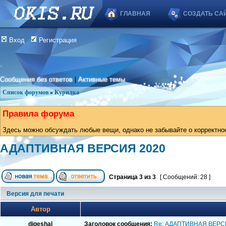
ГЛАВНАЯ
СОЗДАТЬ СА
Вход
Регистрация
Сообщения без ответов
|
Активные темы
Список форумов
»
Курилка
Правила форума
Здесь можно обсуждать любые вещи, однако не забывайте о корректно
АДАПТИВНАЯ ВЕРСИЯ 2020
Страница
3
из
3
[ Сообщений: 28 ]
Версия для печати
Автор
digeshal
Заголовок сообщения:
Re: АДАПТИВНАЯ ВЕРС