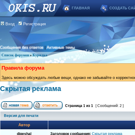
ГЛАВНАЯ
СОЗДАТЬ СА
Вход
Регистрация
Сообщения без ответов
|
Активные темы
Список форумов
»
Курилка
Правила форума
Здесь можно обсуждать любые вещи, однако не забывайте о корректно
Скрытая реклама
Страница
1
из
1
[ Сообщений: 2 ]
Версия для печати
Автор
digeshal
Заголовок сообщения:
Скрытая реклама