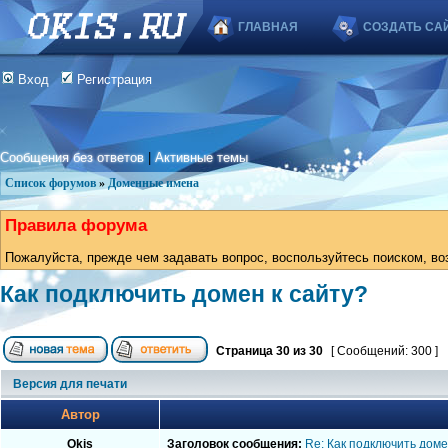
ГЛАВНАЯ
СОЗДАТЬ СА
Вход
Регистрация
Сообщения без ответов
|
Активные темы
Список форумов
»
Доменные имена
Правила форума
Пожалуйста, прежде чем задавать вопрос, воспользуйтесь поиском, во
Как подключить домен к сайту?
Страница
30
из
30
[ Сообщений: 300 ]
Версия для печати
Автор
Okis
Заголовок сообщения:
Re: Как подключить доме