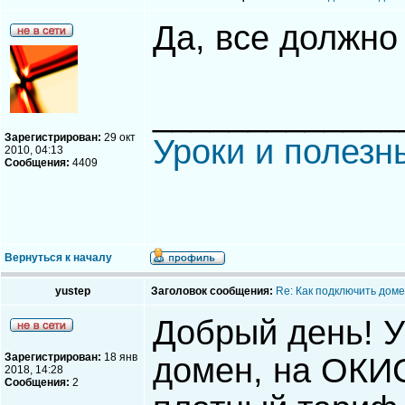
Да, все должно
_____________
Зарегистрирован:
29 окт
Уроки и полезн
2010, 04:13
Сообщения:
4409
Вернуться к началу
yustep
Заголовок сообщения:
Re: Как подключить доме
Добрый день! У
Зарегистрирован:
18 янв
домен, на ОКИС
2018, 14:28
Сообщения:
2