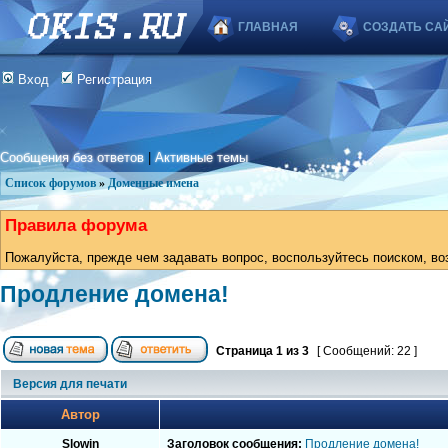
ГЛАВНАЯ
СОЗДАТЬ СА
Вход
Регистрация
Сообщения без ответов
|
Активные темы
Список форумов
»
Доменные имена
Правила форума
Пожалуйста, прежде чем задавать вопрос, воспользуйтесь поиском, во
Продление домена!
Страница
1
из
3
[ Сообщений: 22 ]
Версия для печати
Автор
Slowin
Заголовок сообщения:
Продление домена!