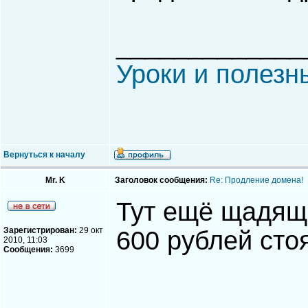
_____________
Уроки и полезн
Вернуться к началу
Mr. K
Заголовок сообщения:
Re: Продление домена!
Тут ещё щадящи
Зарегистрирован:
29 окт
600 рублей сто
2010, 11:03
Сообщения:
3699
_____________