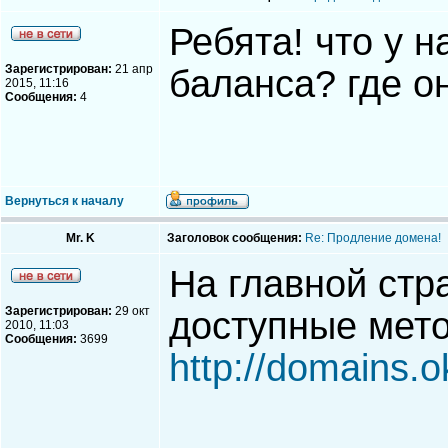
Ребята! что у 
Зарегистрирован:
21 апр
баланса? где он
2015, 11:16
Сообщения:
4
Вернуться к началу
Mr. K
Заголовок сообщения:
Re: Продление домена!
На главной стр
Зарегистрирован:
29 окт
доступные мет
2010, 11:03
Сообщения:
3699
http://domains.o