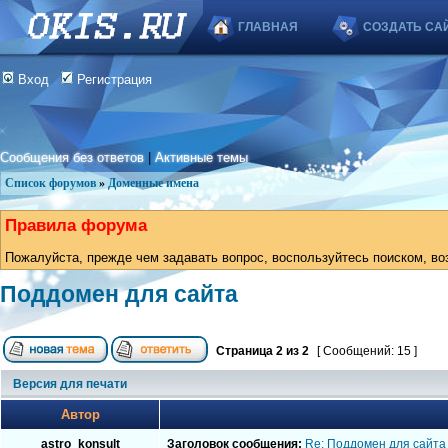
ГЛАВНАЯ
СОЗДАТЬ СА
Вход
Регистрация
Сообщения без ответов
|
Активные темы
Список форумов
»
Доменные имена
Правила форума
Пожалуйста, прежде чем задавать вопрос, воспользуйтесь поиском, во
Поддомен для сайта
Страница
2
из
2
[ Сообщений: 15 ]
Версия для печати
Автор
astro_konsult
Заголовок сообщения:
Re: Поддомен для сайта