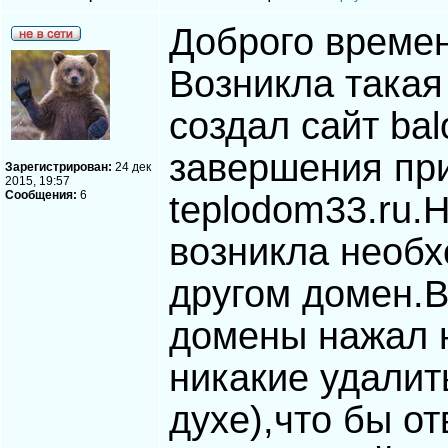
Доброго времен
Возникла такая
создал сайт bal
завершения при
Зарегистрирован:
24 дек
2015, 19:57
Сообщения:
6
teplodom33.ru.
возникла необх
другом домен.В
домены нажал н
никакие удалить
духе),что бы от