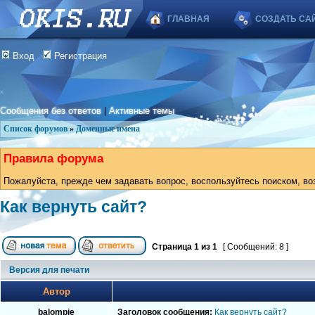
ГЛАВНАЯ
СОЗДАТЬ СА
Вход
Регистрация
Сообщения без ответов
|
Активные темы
Список форумов
»
Доменные имена
Правила форума
Пожалуйста, прежде чем задавать вопрос, воспользуйтесь поиском, во
Как вернуть сайт?
Страница
1
из
1
[ Сообщений: 8 ]
Версия для печати
Автор
balompie
Заголовок сообщения:
Как вернуть сайт?