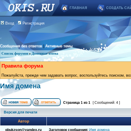
ГЛАВНАЯ
СОЗДАТЬ СА
Вход
Регистрация
Сообщения без ответов
|
Активные темы
Список форумов
»
Доменные имена
Правила форума
Пожалуйста, прежде чем задавать вопрос, воспользуйтесь поиском, во
Имя домена
Страница
1
из
1
[ Сообщений: 4 ]
Версия для печати
Автор
gbukzson@yandex.ru
Заголовок сообщения:
Имя домена