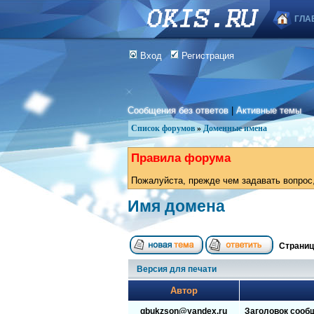
ГЛА
Вход
Регистрация
Сообщения без ответов
|
Активные темы
Список форумов
»
Доменные имена
Правила форума
Пожалуйста, прежде чем задавать вопрос,
Имя домена
Страни
Версия для печати
Автор
gbukzson@yandex.ru
Заголовок сооб