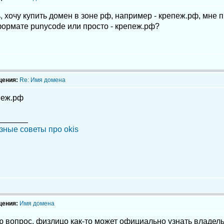
 хочу купить домен в зоне рф, например - крепеж.рф, мне 
формате punycode или просто - крепеж.рф?
щения:
Re: Имя домена
пеж.рф
_______
зные советы про okis
щения:
Имя домена
 вопрос. физлицо как-то может официально узнать владел