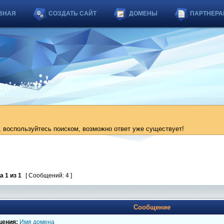
ВНАЯ
СОЗДАТЬ САЙТ
ДОМЕНЫ
ПАРТНЕРА
 воспользуйтесь поиском, возможно ответ уже существует!
ца
1
из
1
[ Сообщений: 4 ]
Сообщение
щения:
Имя домена